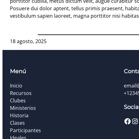
porttitor cubilia, metus dictum velit, augue curabitur s
Posuere dui dolor aptent, tellus primis praesent, habit
vestibulum sapien laoreet, magna porttitor nisi habita
18 agosto, 2025
Menú
Cont
Inicio
email
Recursos
+1234
Clubes
Socia
Ministerios
Historia
Facebook
Instagram
Clases
Participantes
Ideales