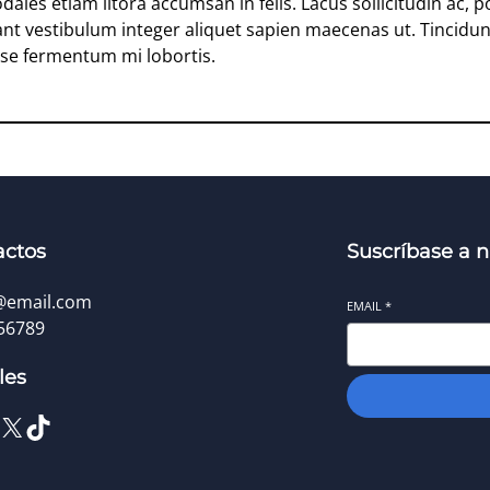
odales etiam litora accumsan in felis. Lacus sollicitudin ac
ant vestibulum integer aliquet sapien maecenas ut. Tincidun
sse fermentum mi lobortis.
actos
Suscríbase a n
@email.com
EMAIL
*
56789
les
X
TikTok