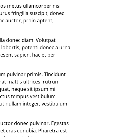
eros metus ullamcorper nisi
rus fringilla suscipit, donec
ac auctor, proin aptent,
ulla donec diam. Volutpat
lobortis, potenti donec a urna.
aesent sapien, hac et per
m pulvinar primis. Tincidunt
at mattis ultrices, rutrum
quat, neque sit ipsum mi
nectus tempus vestibulum
ut nullam integer, vestibulum
auctor donec pulvinar. Egestas
eet cras conubia. Pharetra est