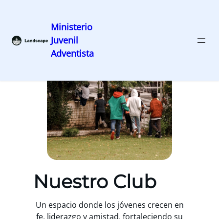
Ministerio
Juvenil
Saltar
Adventista
al
contenido
Nuestro Club
Un espacio donde los jóvenes crecen en
fe, liderazgo y amistad, fortaleciendo su